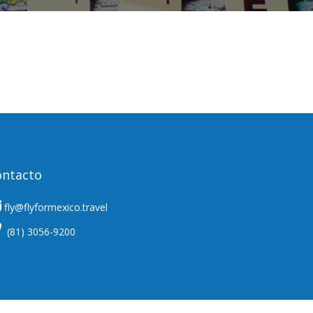
ontacto
fly@flyformexico.travel
(81) 3056-9200